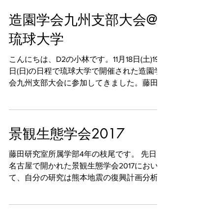
造園学会九州支部大会@
琉球大学
こんにちは、D2の小林です。11月18日(土)19
日(日)の日程で琉球大学で開催された造園学
会九州支部大会に参加してきました。藤田研
のメンバーは全員口頭発表を行いました。皆
直前まで発表資料の修正を頑張ったので、全
員が無事に発表を終えることができました。
景観生態学会2017
...
藤田研究室所属学部4年の枝尾です。 先日、
名古屋で開かれた景観生態学会2017におい
て、自分の研究は熊本地震の復興計画分析、
そして、それに基づく現地調査まで行い、分
析を進めていました。現時点での内容をポス