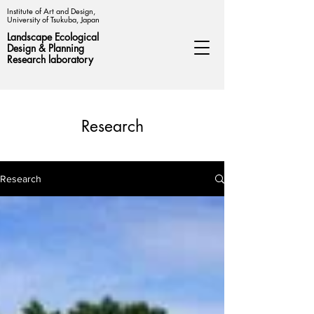
Institute of Art and Design,
University of Tsukuba, Japan
Landscape Ecological
Design &
Planning
Research laboratory
Research
Research