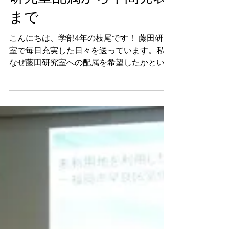
研究室配属から中間発表
はなく、景観生態学会...
まで
こんにちは、学部4年の枝尾です！ 藤田研究
室で毎日充実した日々を送っています。私が
なぜ藤田研究室への配属を希望したかという
と私の研究テーマである「熊本地震」を通し
て、地元熊本に自分が学んできたことを生か
し、恩返しができないかと考えたのか理由で
した。現在も研究を進めていく上で...