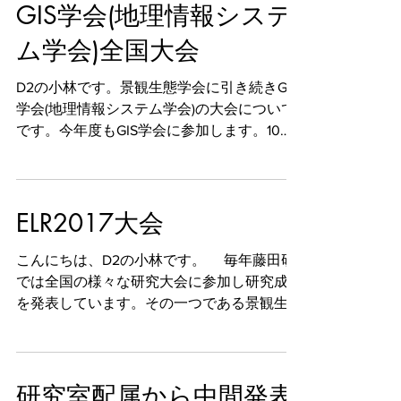
ターにまとめ、なかなかのできに満足してい
GIS学会(地理情報システ
たので、ポスター賞を狙って頑張...
ム学会)全国大会
D2の小林です。景観生態学会に引き続きGIS
学会(地理情報システム学会)の大会について
です。今年度もGIS学会に参加します。10月
27日(金)から29日(日)の日程で、せんだいメ
ディアテーク、宮城大学で開催されます。
藤田研の学生メンバーも以下のテーマで研
ELR2017大会
究発表をします...
こんにちは、D2の小林です。 毎年藤田研
では全国の様々な研究大会に参加し研究成果
を発表しています。その一つである景観生態
学会の全国大会が近づいてきました。今年度
は9月22日(金)から25日(月)にかけて名古屋大
学で行われます。今回は景観生態学会単体で