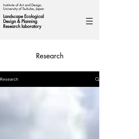
Institute of Art and Design,
University of Tsukuba, Japan
Landscape Ecological
Design &
Planning
Research laboratory
Research
Research