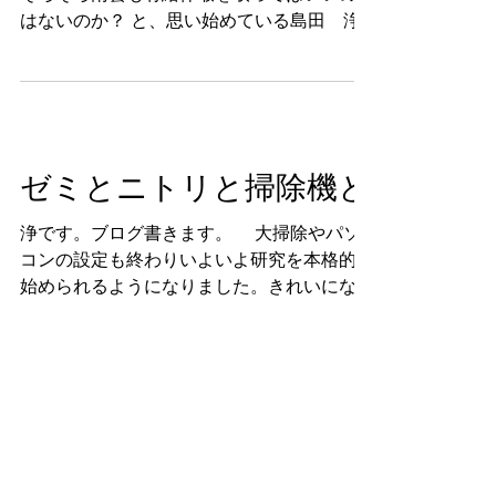
はないのか？ と、思い始めている島田 浄
（２２）です。 河野君の日記を見ていて、
「なんにもわかんねぇ！！！」とおもったの
で補足します。 中間公表は６月２１日に行
われました。一緒に発表した研究室...
ゼミとニトリと掃除機と
浄です。ブログ書きます。 大掃除やパソ
コンの設定も終わりいよいよ研究を本格的に
始められるようになりました。きれいになっ
た研究室は前回ブログを確認お願いします。
２回目のゼミは卒論の具体的な進め方や次の
ゼミへの課題の説明がありました。次回ゼミ
までに参考になる論文を検索しな...
fujita naoko Landscape Ecological
Design & Planning
Research laboratory