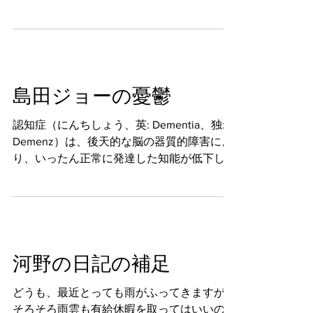
ことを書こうと思います。 走行実験を行い
ましたがその後更にデータを取るために交通
量調査というものを行っております。...
島田ジョーの憂鬱
認知症（にんちしょう、英: Dementia、独:
Demenz）は、後天的な脳の器質的障害によ
り、いったん正常に発達した知能が低下した
状態をいう。 Wikipediaより こんにちは、
Joe Shimada です。 突然医学的な言葉から
入りましたが、べつにインテリぶってる...
河野の日記の補足
どうも、最近とっても雨がふってきますが、
そろそろ雨雲も有給休暇を取ってはいいので