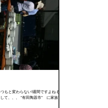
つもと変わらない1週間ですよね むしろ
て、、、 ”有田陶器市” に家族で行っ