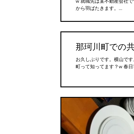
w 就職先は某不動産会社
から羽ばたきます。...
那珂川町での
お久しぶりです。横山です
町って知ってます？w 春日