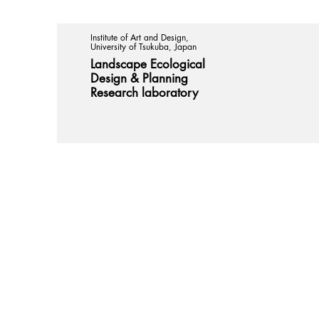
Institute of Art and Design,
University of Tsukuba, Japan
Landscape Ecological
Design &
Planning
Research laboratory