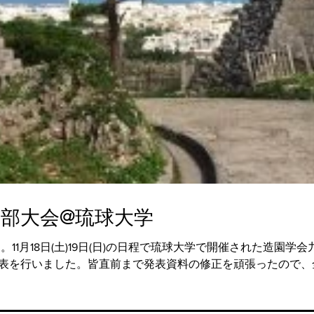
部大会@琉球大学
。11月18日(土)19日(日)の日程で琉球大学で開催された造園
表を行いました。皆直前まで発表資料の修正を頑張ったので、