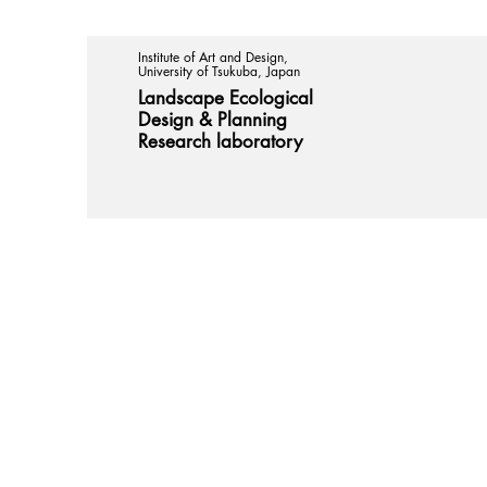
Institute of Art and Design,
University of Tsukuba, Japan
Landscape Ecological
Design &
Planning
Research laboratory