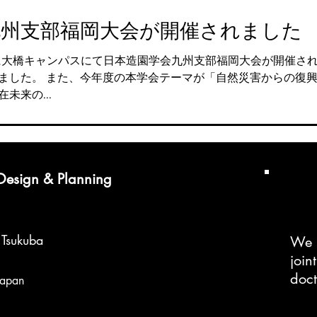
九州支部福岡大会が開催されました
26に大橋キャンパスにて日本造園学会九州支部福岡大会が開催さ
ました。 また、今年度の本学会テーマが「自然災害からの復
未来の...
 Design & Planning
f Tsukuba
We 
join
doc
Japan