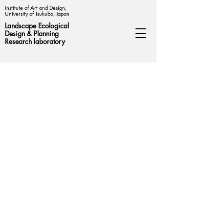
Institute of Art and Design,
University of Tsukuba, Japan
Landscape Ecological
Design &
Planning
Research laboratory