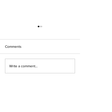
【造園-第3回】平面図の
【造園-第2回】
模写を通した造園空間と
表現の模写を通
図面との関係の理解
と図面との関係
Comments
Write a comment...
fujita naoko Landscape Ecological
Design & Planning
Research laboratory