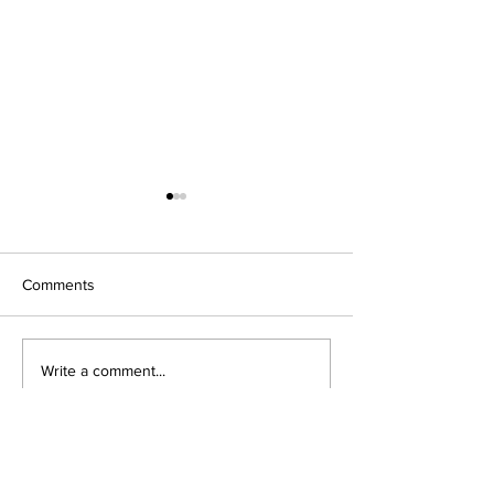
Comments
関東の公園訪問
景観生態学会in 石川
Write a comment...
fujita naoko Landscape Ecological