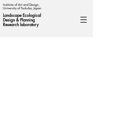
Institute of Art and Design,
University of Tsukuba, Japan
Landscape Ecological
Design &
Planning
Research laboratory