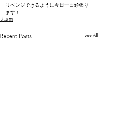
リベンジできるように今日一日頑張り
ます！
大塚知
See All
Recent Posts
アンケート
院試おわった