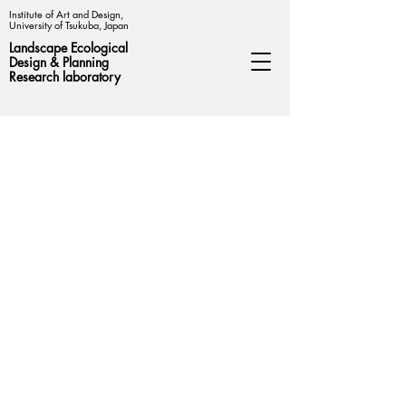
Institute of Art and Design,
University of Tsukuba, Japan
Landscape Ecological
Design &
Planning
Research laboratory