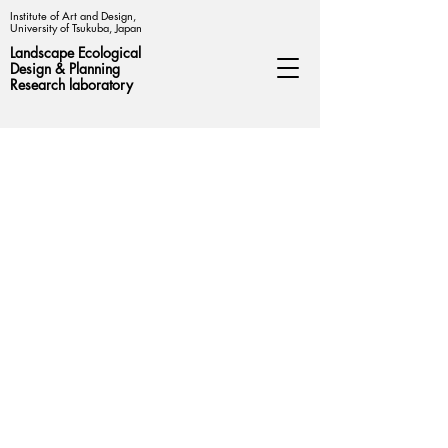
Institute of Art and Design,
University of Tsukuba, Japan
Landscape Ecological
Design &
Planning
Research laboratory