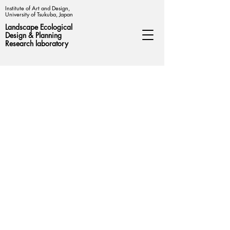
Institute of Art and Design,
University of Tsukuba, Japan
Landscape Ecological
Design &
Planning
Research laboratory