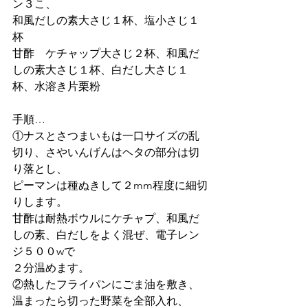
ン３こ、
和風だしの素大さじ１杯、塩小さじ１
杯
甘酢　ケチャップ大さじ２杯、和風だ
しの素大さじ１杯、白だし大さじ１
杯、水溶き片栗粉
手順…
①ナスとさつまいもは一口サイズの乱
切り、さやいんげんはヘタの部分は切
り落とし、
ピーマンは種ぬきして２mm程度に細切
りします。
甘酢は耐熱ボウルにケチャプ、和風だ
しの素、白だしをよく混ぜ、電子レン
ジ５００wで
２分温めます。
②熱したフライパンにごま油を敷き、
温まったら切った野菜を全部入れ、