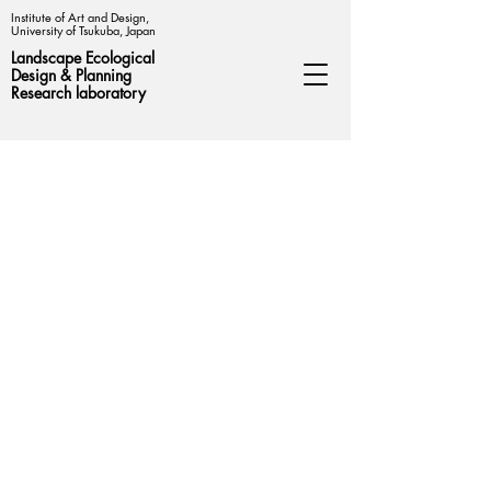
Institute of Art and Design,
University of Tsukuba, Japan
Landscape Ecological
Design &
Planning
Research laboratory