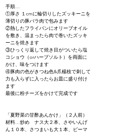
手順…
①厚さ １cmに輪切りしたズッキーニを
薄切りの豚バラ肉で包みます
②熱したフライパンにオリーブオイル
を敷き、温まったら肉で巻いたズッキ
ーニを焼きます
③ひっくり返して焼き目がついたら塩
コショウ（orハーブソルト）を両面に
かけ、味をつけます
④豚肉の色がきつね色&爪楊枝で刺して
力も入らずに入ったらお皿に盛り付け
ます
最後に粉チーズをかけて完成です
「夏野菜の甘酢あんかけ」（２人前）
材料…炒め　ナス大２本、さやいんげ
ん１０本、さつまいも大１本、ピーマ