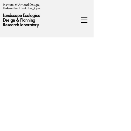
Institute of Art and Design,
University of Tsukuba, Japan
Landscape Ecological
Design &
Planning
Research laboratory