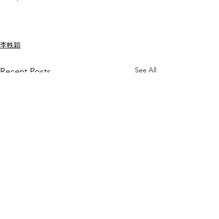
李軼穎
See All
Recent Posts