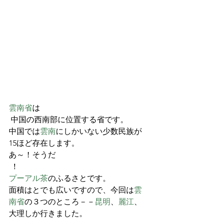
雲南省
は
 中国の西南部に位置する省です。
中国では
雲南
にしかいない少数民族が
15ほど存在します。
あ～！そうだ
 ！
プーアル茶
のふるさとです。
面積はとでも広いですので、今回は
雲
南省
の３つのところ－－
昆明
、
麗江
、
大理しか行きました。