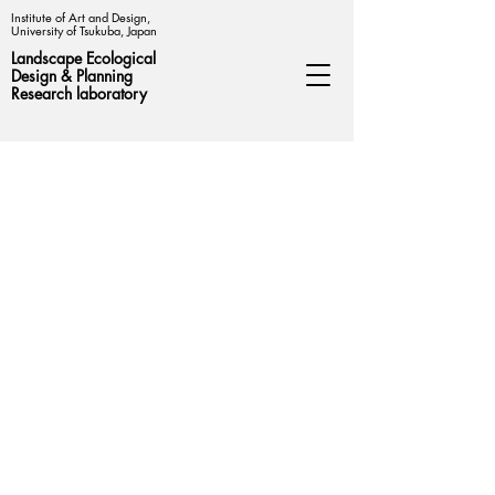
Institute of Art and Design,
University of Tsukuba, Japan
Landscape Ecological
Design &
Planning
Research laboratory