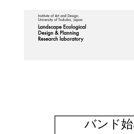
Institute of Art and Design,
University of Tsukuba, Japan
Landscape Ecological
Design &
Planning
Research laboratory
バンド始