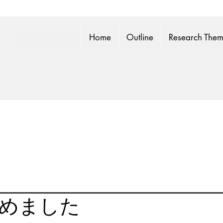
Home
Outline
Research The
めました