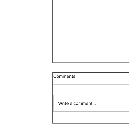
卒業旅行その1
Comments
今から卒業旅行その１に行って
きます。 行先は 性懲りもなく ま
たもや パリ（花の都） とオラン
Write a comment...
ダとロンドンです どんだけパリ
に行くのかと。 ここまでパリ好
きで、修士の2年間で３回目の渡
仏になるわけですから、フラン