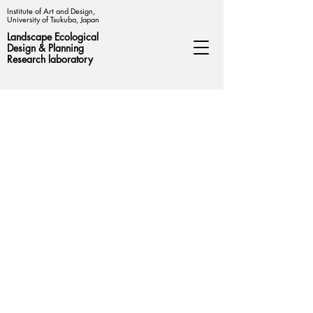
Institute of Art and Design,
University of Tsukuba, Japan
Landscape Ecological
Design &
Planning
Research laboratory