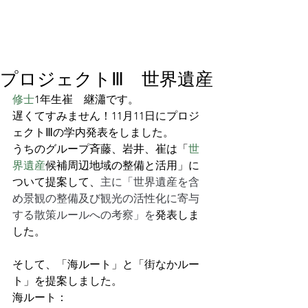
プロジェクトⅢ 世界遺産
修士
1年生崔　継瀟です。
遅くてすみません！11月11日にプロジ
ェクトⅢの学内発表をしました。
うちのグループ斉藤、岩井、崔は「
世
界遺産
候補周辺地域の整備と活用」に
ついて提案して、
主に「
世界遺産
を含
め景観の整備及び観光の活性化に寄与
する散策ルールへの考察」を
発表しま
した。
そして、「海ルート」と「街なかルー
ト」を提案しました。
海ルート：