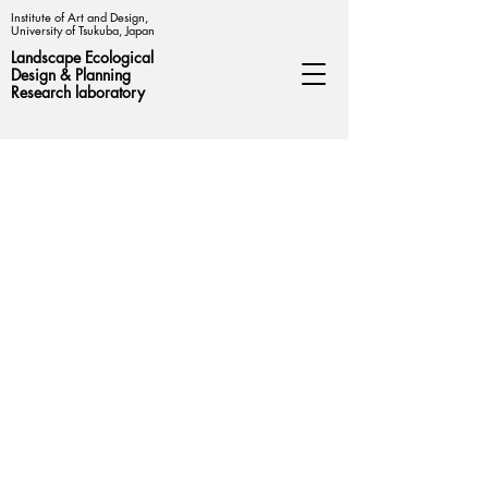
Institute of Art and Design,
University of Tsukuba, Japan
Landscape Ecological
Design &
Planning
Research laboratory