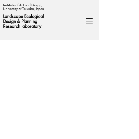
Institute of Art and Design,
University of Tsukuba, Japan
Landscape Ecological
Design &
Planning
Research laboratory