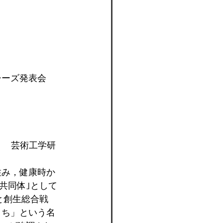
シーズ発表会
」　芸術工学研
住み，健康時か
共同体｣として
と創生総合戦
まち」という名