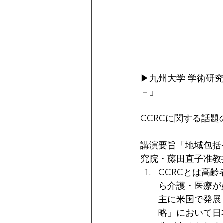
▶九州大学 学術研
－」
CCRCに関する話
講演要旨「地域包括
究院・藤田直子准教
CCRCとは高
ら介護・医療が
主に米国で発展
略」において日