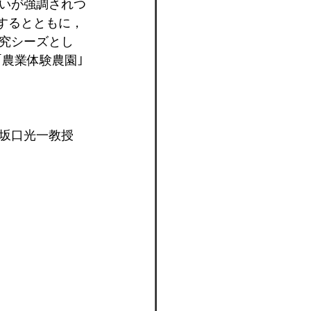
いが強調されつ
するとともに，
究シーズとし
｢農業体験農園｣
坂口光一教授