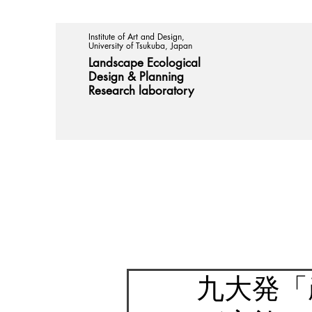
Institute of Art and Design,
University of Tsukuba, Japan
Landscape Ecological
Design &
Planning
Research laboratory
九大発「