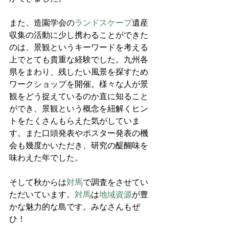
また、造園学会の
ランドスケープ
遺産
収集の活動に少し携わることができた
のは、景観というキーワードを考える
上でとても貴重な経験でした。九州各
県をまわり、残したい風景を探すため
ワークショップを開催。様々な人が景
観をどう捉えているのか直に知ること
ができ、景観という概念を紐解くヒン
トをたくさんもらえた気がしていま
す。また口頭発表やポスター発表の機
会も幾度かいただき、研究の醍醐味を
味わえた年でした。
そして秋からは
対馬
で調査をさせてい
ただいています。
対馬
は
地域資源
が豊
かな魅力的な島です。みなさんもぜ
ひ！