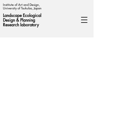
Institute of Art and Design,
University of Tsukuba, Japan
Landscape Ecological
Design &
Planning
Research laboratory