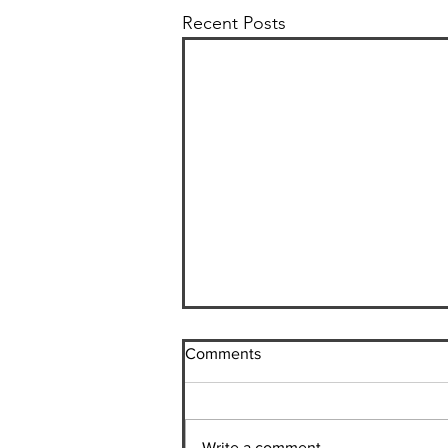
Recent Posts
Comments
ミャンマー調査
Write a comment...