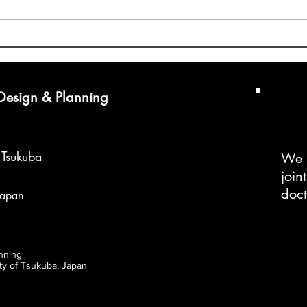
テム
今年
10月
造園学会九州支部大会@琉球
で、
大学
宮城
田研
 Design & Planning
ーマ
f Tsukuba
We 
join
doc
Japan
nning
ity of Tsukuba, Japan