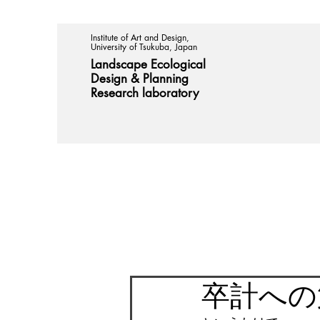
Institute of Art and Design,
University of Tsukuba, Japan
Landscape Ecological
Design &
Planning
Research laboratory
卒計への