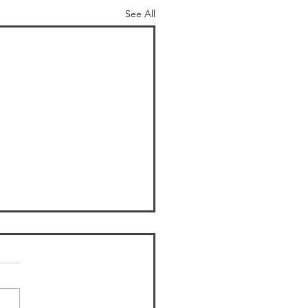
See All
S学会(地理情報システム学
全国大会
の小林です。景観生態学会に
続きGIS学会(地理情報シス