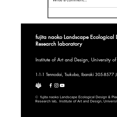
fujita naoko Landscape Ecological
Research laboratory
Institute of Art and Design
,
University o
1-1-1 Tennodai, Tsukuba, Ibaraki 305-8577 
© fujita naoko Landscape Ecological Design & Pla
Research lab, Institute of Art and Design, Univers