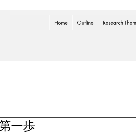
Home
Outline
Research The
第一歩