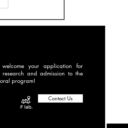
学会)の大会についてです。
度もGIS学会に参加します。
27日(金)から29日(日)の日程
せんだいメディアテーク、
大学で開催されます。 藤
の学生メンバーも以下のテ
で研究発表をします...
welcome your application for
t research and admission to the
toral program!
Contact Us