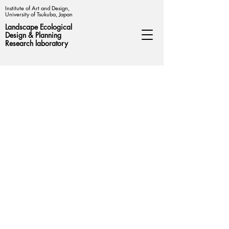
Institute of Art and Design,
University of Tsukuba, Japan
Landscape Ecological
Design &
Planning
Research laboratory