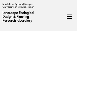
Institute of Art and Design,
University of Tsukuba, Japan
Landscape Ecological
Design &
Planning
Research laboratory