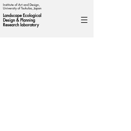
Institute of Art and Design,
University of Tsukuba, Japan
Landscape Ecological
Design &
Planning
Research laboratory