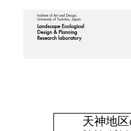
Institute of Art and Design,
University of Tsukuba, Japan
Landscape Ecological
Design &
Planning
Research laboratory
天神地区