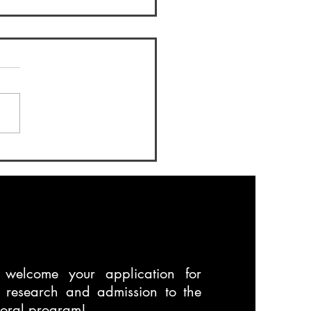
S学会(地理情報システム学
全国大会
の小林です。景観生態学会に
続きGIS学会(地理情報シス
学会)の大会についてです。
度もGIS学会に参加します。
27日(金)から29日(日)の日程
せんだいメディアテーク、
大学で開催されます。 藤
の学生メンバーも以下のテ
で研究発表をします...
welcome your application for
t research and admission to the
toral program!