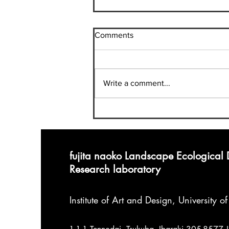
Comments
ミャンマー調査
Write a comment...
fujita naoko Landscape Ecological
Research laboratory
Institute of Art and Design
,
University o