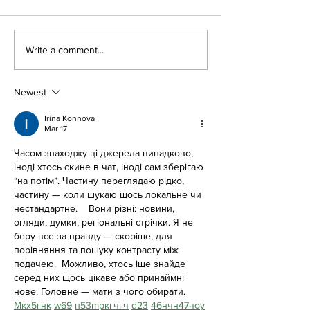
河野の日記の補足
ゼミとニトリと
Write a comment...
Newest
Irina Konnova
Mar 17
Часом знаходжу ці джерела випадково, 
іноді хтось скине в чат, іноді сам зберігаю 
“на потім”. Частину переглядаю рідко, 
частину — коли шукаю щось локальне чи 
нестандартне.    Вони різні: новини, 
огляди, думки, регіональні стрічки. Я не 
беру все за правду — скоріше, для 
порівняння та пошуку контрасту між 
подачею.  Можливо, хтось іще знайде 
серед них щось цікаве або принаймні 
нове. Головне — мати з чого обирати.  
М
к
х
5
г
нк
w69
п
53
mp
кг
чг
ч
d23
46
н
чн
47
чо
у