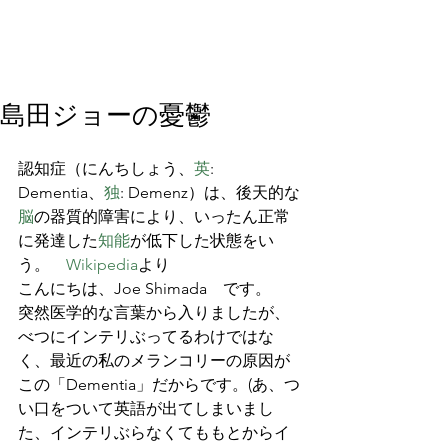
島田ジョーの憂鬱
認知症（にんちしょう、
英
: 
Dementia、
独
: Demenz）は、後天的な
脳
の器質的障害により、いったん正常
に発達した
知能
が低下した状態をい
う。　
Wikipedia
より
こんにちは、Joe Shimada　です。
突然医学的な言葉から入りましたが、
べつにインテリぶってるわけではな
く、最近の私のメランコリーの原因が
この「Dementia」だからです。(あ、つ
い口をついて英語が出てしまいまし
た、インテリぶらなくてももとからイ