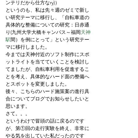
ンテリだから仕方なry)）
というのも、私は先々週のゼミで新し
い研究テーマに移行し、「自転車道の
具体的な整備についての研究：日赤通
り(九州大学大橋キャンパス～福岡
天神
駅
間）を例にとって」という研究テー
マに移行しました。
今までは天神付近のソフト制作にスポ
ットライトを当てていくことを検討し
てましたが、自転車利用を促進するこ
とを考え、具体的なハード面の整備へ
とスポットを変更しました。
後々、こちらのハード施策案の進行具
合についてブログでお知らせしたいと
思います。
さて。。。
というわけで冒頭の話に戻るのです
が、第①回の走行実験を終え、非常に
やる気を出していた私だったのです