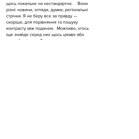
щось локальне чи нестандартне.    Вони 
різні: новини, огляди, думки, регіональні 
стрічки. Я не беру все за правду — 
скоріше, для порівняння та пошуку 
контрасту між подачею.  Можливо, хтось 
іще знайде серед них щось цікаве або 
принаймні нове. Головне — мати з чого 
обирати. 
Like
Reply
Irina Konnova
Jan 30
Часом знаходжу цікаві сайти — випадково 
або коли хтось ділиться в чаті. Частину 
зберігаю про запас, іноді повертаюсь до 
них при нагоді. Тут є різне — новини, 
блоги, локальні стрічки чи просто 
незвичні штуки. Деякі переглядаю рідко, 
деякі — коли хочеться вийти за межі 
звичних джерел.  Поділюсь добіркою — 