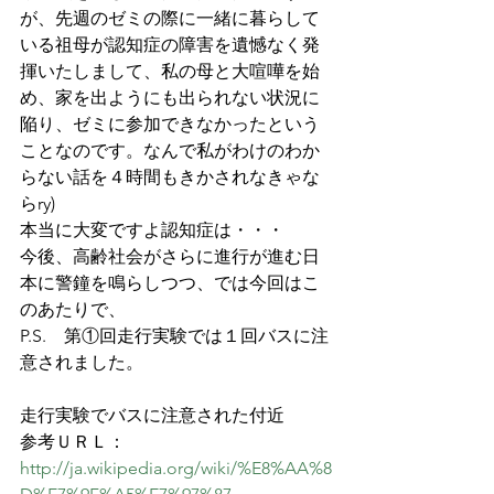
が、先週のゼミの際に一緒に暮らして
いる祖母が認知症の障害を遺憾なく発
揮いたしまして、私の母と大喧嘩を始
め、家を出ようにも出られない状況に
陥り、ゼミに参加できなかったという
ことなのです。なんで私がわけのわか
らない話を４時間もきかされなきゃな
らry)
本当に大変ですよ認知症は・・・
今後、高齢社会がさらに進行が進む日
本に警鐘を鳴らしつつ、では今回はこ
のあたりで、
P.S.　第①回走行実験では１回バスに注
意されました。
走行実験でバスに注意された付近
参考ＵＲＬ：
http://ja.wikipedia.org/wiki/%E8%AA%8