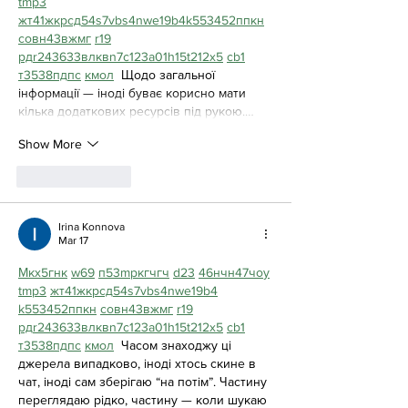
tmp3
жт
41
ж
кр
сд
54
s7
vb
s4
nw
e19
b4
k55
34
52
пп
кн
с
о
вн
43
вж
мг
r19
рд
r24
36
33
вл
кв
n7
c123
a01
h15
t21
2x5
cb1
т
35
38
пд
пс
км
ол
  Щодо загальної 
інформації — іноді буває корисно мати 
кілька додаткових ресурсів під рукою.…
Show More
Like
Reply
Irina Konnova
Mar 17
М
к
х
5
г
нк
w69
п
53
mp
кг
чг
ч
d23
46
н
чн
47
чо
у
tmp3
жт
41
ж
кр
сд
54
s7
vb
s4
nw
e19
b4
k55
34
52
пп
кн
с
о
вн
43
вж
мг
r19
рд
r24
36
33
вл
кв
n7
c123
a01
h15
t21
2x5
cb1
т
35
38
пд
пс
км
ол
  Часом знаходжу ці 
джерела випадково, іноді хтось скине в 
чат, іноді сам зберігаю “на потім”. Частину 
переглядаю рідко, частину — коли шукаю 