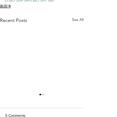
D%E7%9F%A5%E7%97%87
島田浄
See All
Recent Posts
5 Comments