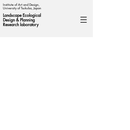
Institute of Art and Design,
University of Tsukuba, Japan
Landscape Ecological
Design &
Planning
Research laboratory