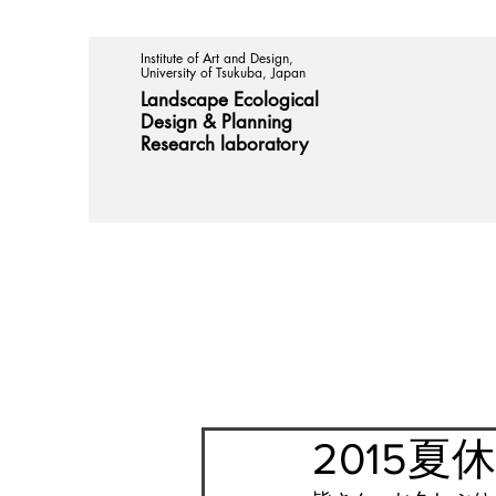
Institute of Art and Design,
University of Tsukuba, Japan
Landscape Ecological
Design &
Planning
Research laboratory
2015