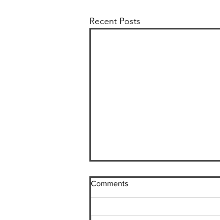
Recent Posts
都市計画学会九州支部大会
Comments
(最優秀賞を受賞いたしまし
た)
こんにちは、D３の小林です。毎