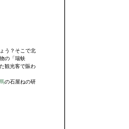
ょう？そこで北
物の「瑞蚨
た観光客で賑わ
馬
の石屋ねの研