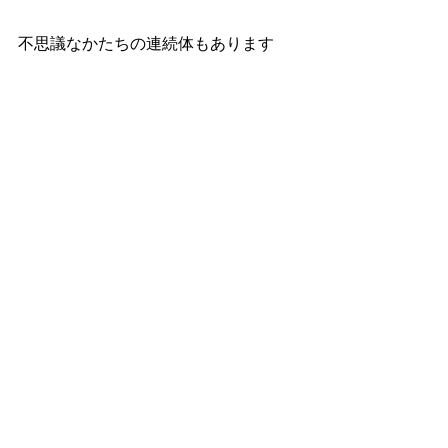
不思議なかたちの連続体もあります
浦郷君の案。小学校に石屋根！