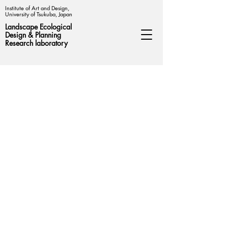
Institute of Art and Design,
University of Tsukuba, Japan
Landscape Ecological
Design &
Planning
Research laboratory