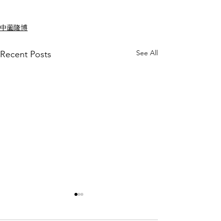
中薗隆博
See All
Recent Posts
修士論文発表！！
修論