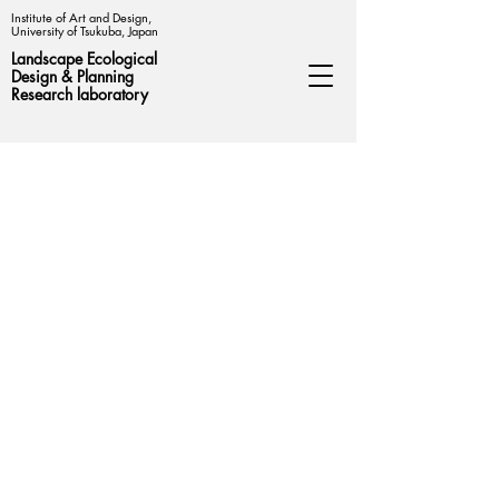
Institute of Art and Design,
University of Tsukuba, Japan
Landscape Ecological
Design &
Planning
Research laboratory