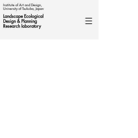
Institute of Art and Design,
University of Tsukuba, Japan
Landscape Ecological
Design &
Planning
Research laboratory