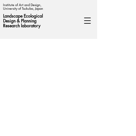
Institute of Art and Design,
University of Tsukuba, Japan
Landscape Ecological
Design &
Planning
Research laboratory