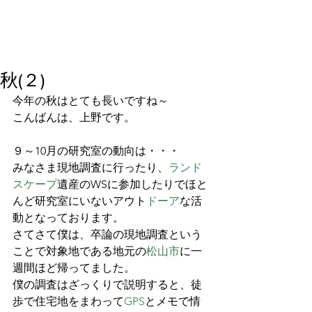
秋(２)
今年の秋はとても長いですね～
こんばんは、上野です。
９～10月の研究室の動向は・・・
みなさま現地調査に行ったり、
ランド
スケープ
遺産のWSに参加したりでほと
んど研究室にいないアウト
ドーア
な活
動となっております。
さてさて僕は、卒論の現地調査という
ことで対象地である地元の
松山市
に一
週間ほど帰ってました。
僕の調査はざっくりで説明すると、徒
歩で住宅地をまわって
GPS
とメモで情