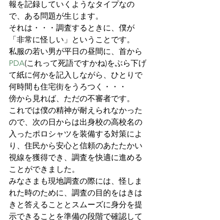
報を記録していくようなタイプなの
で、ある問題が生じます。
それは・・・調査するときに、僕が
「非常に怪しい」ということです。
私服の若い男が平日の昼間に、首から
PDA
(これって死語ですかね)をぶら下げ
て紙に何かを記入しながら、ひとりで
何時間も住宅街をうろつく・・・
傍から見れば、ただの不審者です。
これでは僕の精神が耐えられなかった
ので、次の日からは出身校の高校名の
入ったポロシャツを装備する対策によ
り、住民から安心と信頼のあたたかい
視線を獲得でき、調査を快適に進める
ことができました。
みなさまも現地調査の際には、怪しま
れた時のために、調査の目的をはきは
きと答えることとスムーズに身分を提
示できることを準備の段階で確認して