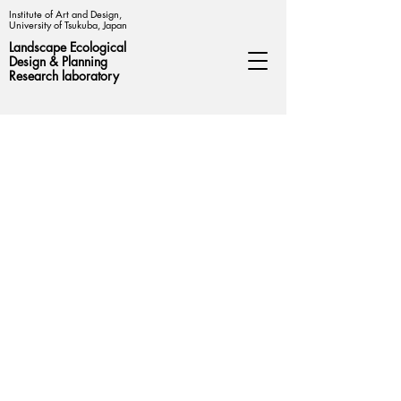
Institute of Art and Design,
University of Tsukuba, Japan
Landscape Ecological
Design &
Planning
Research laboratory