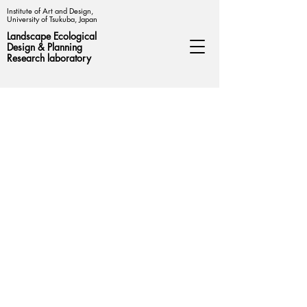
Institute of Art and Design,
University of Tsukuba, Japan
Landscape Ecological
Design &
Planning
Research laboratory