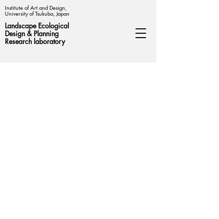
Institute of Art and Design,
University of Tsukuba, Japan
Landscape Ecological
Design &
Planning
Research laboratory