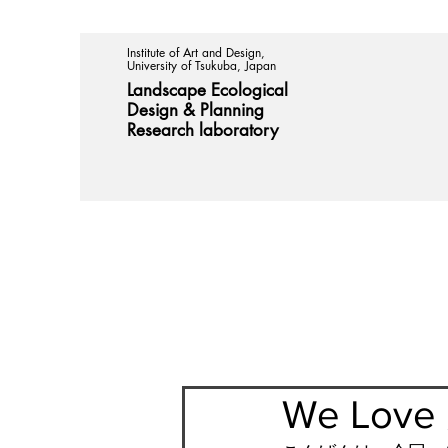
Institute of Art and Design,
University of Tsukuba, Japan
Landscape Ecological
Design &
Planning
Research laboratory
We Lov