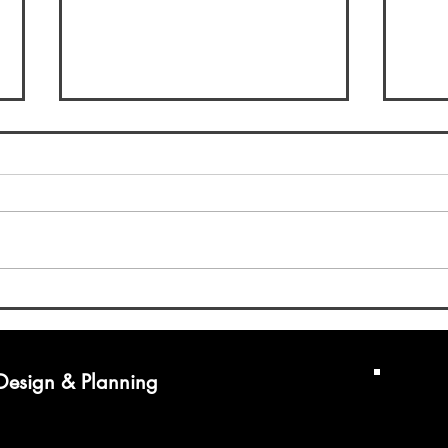
【空間表現実習Ⅱ】 [学部1
【空
年生対象]
部2
 Design & Planning