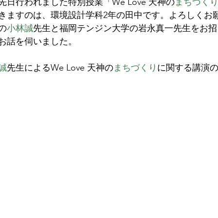
日行われました特別授業「We Love 天神の
まちづく
きますのは、環境設計学科2年の田中です。よろしくお
の
小林誠
先生と福岡テンジン大学の岩永真一先生をお招
お話を伺いました。
誠
先生によるWe Love 天神の
まちづくり
に関する講演