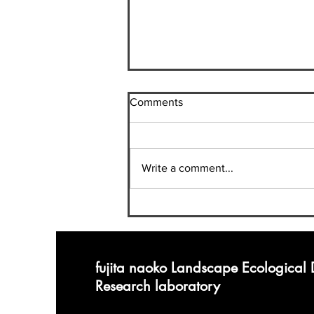
Comments
Write a comment...
【自然環境論】 [久留米大
学学部生対象]
fujita naoko Landscape Ecological
Research laboratory