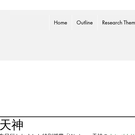
Home
Outline
Research The
e 天神