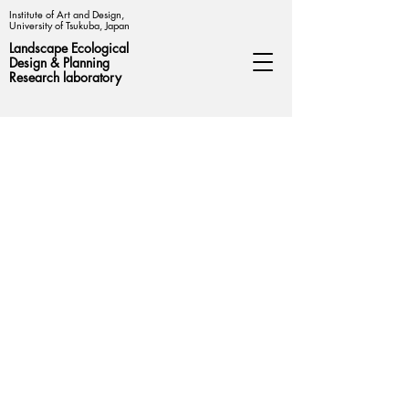
Institute of Art and Design,
University of Tsukuba, Japan
Landscape Ecological
Design &
Planning
Research laboratory