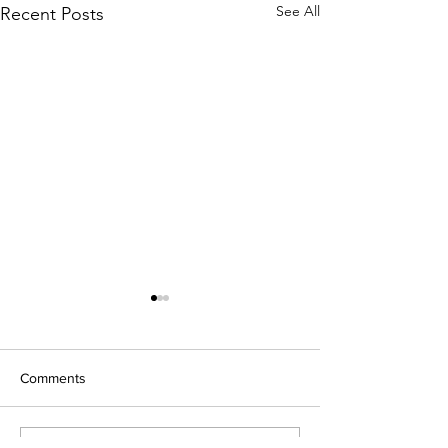
See All
Recent Posts
Comments
関東の公園訪問
景観生態学会in 石川