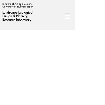
Institute of Art and Design,
University of Tsukuba, Japan
Landscape Ecological
Design &
Planning
Research laboratory