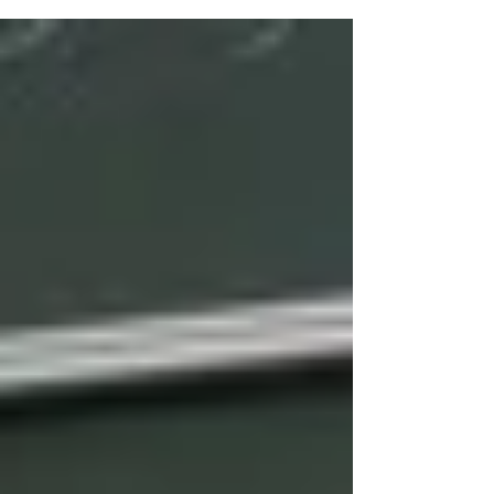
田研の3人が発表しました。 三輪柚香里
『未利用地を利用したコミュニティ形成に関
する研究 –福岡市早良区室住団地における農
園開設の可能性–』 柳あかね ...