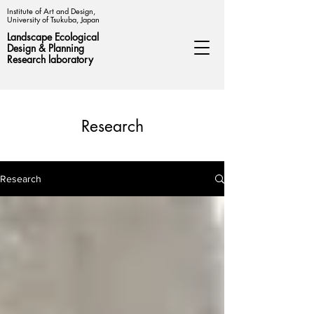
Institute of Art and Design,
University of Tsukuba, Japan
Landscape Ecological
Design &
Planning
Research laboratory
Research
Research