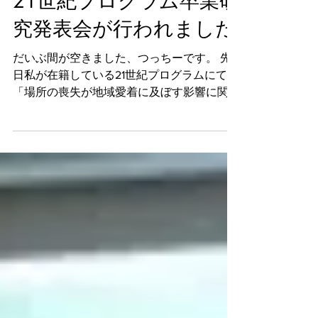
21世紀プログラム卒業研
究発表会が行われました
だいぶ間が空きました、つっちーです。 先
日私が在籍している21世紀プログラムにて
「場所の喪失が地域愛着に及ぼす影響に関す
る研究 -九州大学箱崎キャンパスとその周辺
地区を事例として-」と題して発表いたしま
した。 発表は噛み噛みで早口なところもあ
りましたが、スライドは先生と綿...