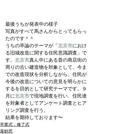
最後うちが発表中の様子
写真がすべて馬さんからとってもらっ
たのです＾＾
うちの卒論のテーマが「
北京市
におけ
る旧城改造に関する住民意識調査」で
す。
北京市
真ん中にある昔の商店街の
周りの古い建造物を対象として、今ま
での改造現状を分析しながら、住民が
今後の改造についての意見を明らかに
するを目的として研究テーマです。９
月に
北京市
で現地調査を行い、住民達
を対象者としてアンケート調査とヒア
リング調査を行う。
結果を期待しております〜
卒業式，修了式
裴妙思