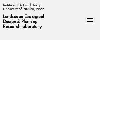
Institute of Art and Design,
University of Tsukuba, Japan
Landscape Ecological
Design &
Planning
Research laboratory