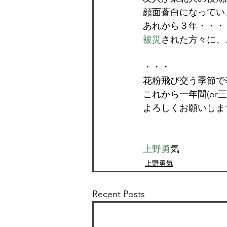
顔面蒼白になってい
あれから３年・・・
被災
された方々に、
・・・
花粉飛び交う季節で
これから一年間(or
よろしくお願いしま
上野勇
気
上野勇気
Recent Posts