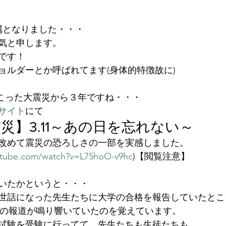
属となりました・・・
気と申します。
年です！
ョルダーとか呼ばれてます(身体的特徴故に)
起こった大震災から３年ですね・・・
サイト
にて
震災
】3.11～あの日を忘れない～
改めて震災の恐ろしさの一部を実感しました。
utube.com/watch?v=L75hoO-v9hc
)【閲覧注意】
いたかというと・・・
世話になった先生たちに大学の合格を報告していたとこ
の報道が鳴り響いていたのを覚えています。
試験を受験に行ってて、先生たちも生徒たちも