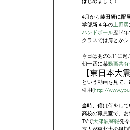
はじめまして！
4月から藤田研に配
学部新４年の
上野勇
ハンドボール
歴14
クラスでは肩とかシ
今日はあの3.11に
朝一番に某
動画共有
【
東日本大
という動画を見て、
引用(
http://www.yo
当時、僕は何をして
高校の職員室で、お
TVで
大津波警報
発令
友人が東北大の後期