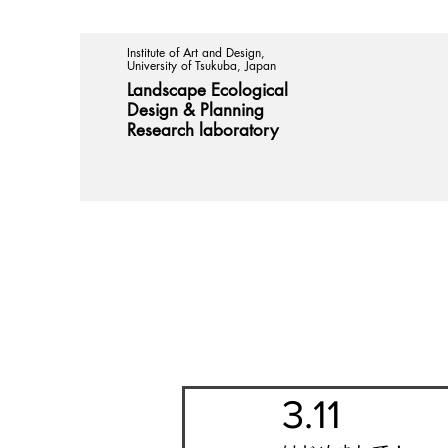
Institute of Art and Design,
University of Tsukuba, Japan
Landscape Ecological
Design &
Planning
Research laboratory
3.11