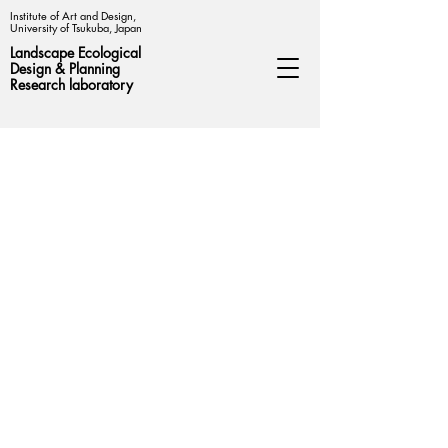
Institute of Art and Design,
University of Tsukuba, Japan
Landscape Ecological
Design &
Planning
Research laboratory