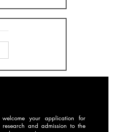
ましておめでとうござい
３カ月しか学生生活を送れ
んが、気を引き締めて残り
活を頑張っていこうと思い
。
welcome your application for
t research and admission to the