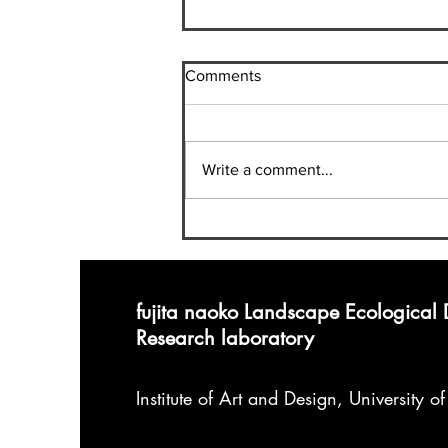
「賞金として５０００円受け
Comments
取った。」
最近内定先の就活セミナーのお
手伝いをすると？？円ほどもら
Write a comment...
えるのですが、 その時ふと思い
出した 一見何の変哲もないこの
文章。 最近、ツッコミどころが
満載であることに気付いた。 ず
っと人気ゲームとしての地位を
保ち続けている ポケモン からの
fujita naoko Landscape Ecological
引用である。...
Research laboratory
Institute of Art and Design
,
University o