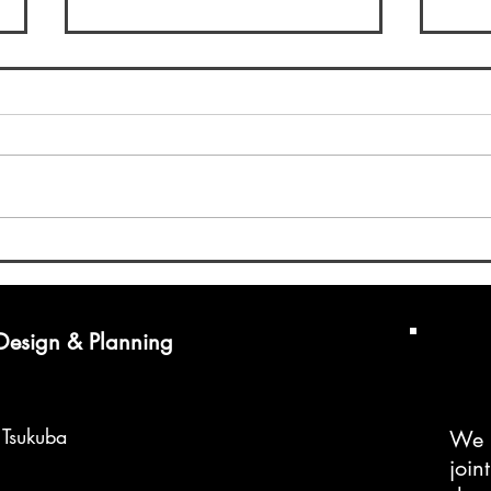
面接とは
あけ
ます
去年の今頃は就活真っ最中であ
りまして みんな何かにとらわれ
あと
たかのように 「自己ＰＲが書か
ませ
なくｔｙ、、、」 などと言って
の生
おりましたが 今年はその就活性
ます
を俯瞰して見ることのできるポ
ジションにいることができまし
た そんな中内定先のセミナーで
模擬面接を150人くらいの前で披
 Design & Planning
露するこ...
f Tsukuba
We 
join