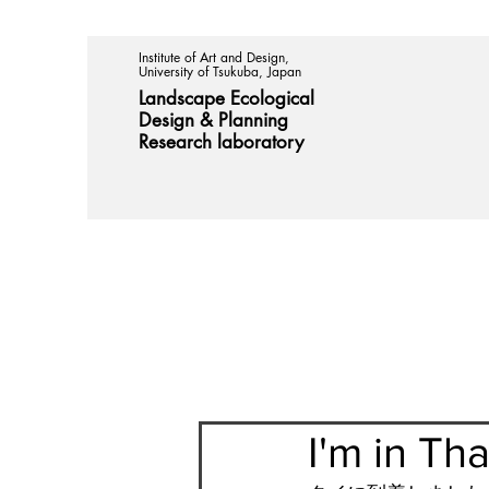
Institute of Art and Design,
University of Tsukuba, Japan
Landscape Ecological
Design &
Planning
Research laboratory
I'm in Tha