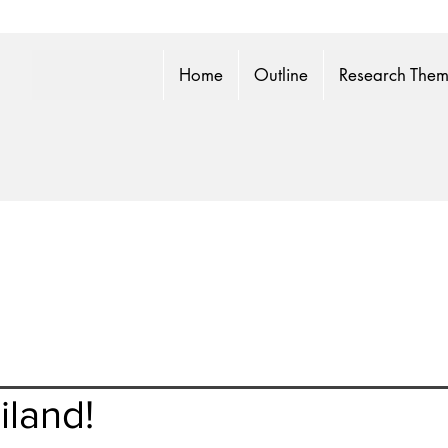
Home
Outline
Research The
iland!